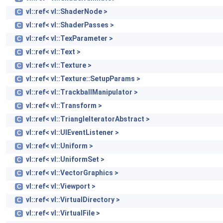
vl::ref< vl::ShaderNode >
C
vl::ref< vl::ShaderPasses >
C
vl::ref< vl::TexParameter >
C
vl::ref< vl::Text >
C
vl::ref< vl::Texture >
C
vl::ref< vl::Texture::SetupParams >
C
vl::ref< vl::TrackballManipulator >
C
vl::ref< vl::Transform >
C
vl::ref< vl::TriangleIteratorAbstract >
C
vl::ref< vl::UIEventListener >
C
vl::ref< vl::Uniform >
C
vl::ref< vl::UniformSet >
C
vl::ref< vl::VectorGraphics >
C
vl::ref< vl::Viewport >
C
vl::ref< vl::VirtualDirectory >
C
vl::ref< vl::VirtualFile >
C