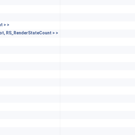
t > >
lot, RS_RenderStateCount > >