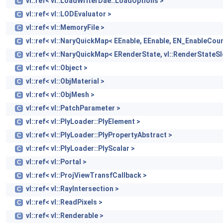
vl::ref< vl::LoadWriterDae::LoadOptions >
C
vl::ref< vl::LODEvaluator >
C
vl::ref< vl::MemoryFile >
C
vl::ref< vl::NaryQuickMap< EEnable, EEnable, EN_EnableCoun
C
vl::ref< vl::NaryQuickMap< ERenderState, vl::RenderStateS
C
vl::ref< vl::Object >
C
vl::ref< vl::ObjMaterial >
C
vl::ref< vl::ObjMesh >
C
vl::ref< vl::PatchParameter >
C
vl::ref< vl::PlyLoader::PlyElement >
C
vl::ref< vl::PlyLoader::PlyPropertyAbstract >
C
vl::ref< vl::PlyLoader::PlyScalar >
C
vl::ref< vl::Portal >
C
vl::ref< vl::ProjViewTransfCallback >
C
vl::ref< vl::RayIntersection >
C
vl::ref< vl::ReadPixels >
C
vl::ref< vl::Renderable >
C