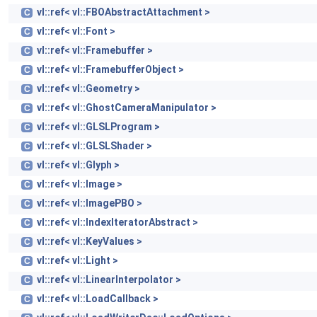
vl::ref< vl::FBOAbstractAttachment >
C
vl::ref< vl::Font >
C
vl::ref< vl::Framebuffer >
C
vl::ref< vl::FramebufferObject >
C
vl::ref< vl::Geometry >
C
vl::ref< vl::GhostCameraManipulator >
C
vl::ref< vl::GLSLProgram >
C
vl::ref< vl::GLSLShader >
C
vl::ref< vl::Glyph >
C
vl::ref< vl::Image >
C
vl::ref< vl::ImagePBO >
C
vl::ref< vl::IndexIteratorAbstract >
C
vl::ref< vl::KeyValues >
C
vl::ref< vl::Light >
C
vl::ref< vl::LinearInterpolator >
C
vl::ref< vl::LoadCallback >
C