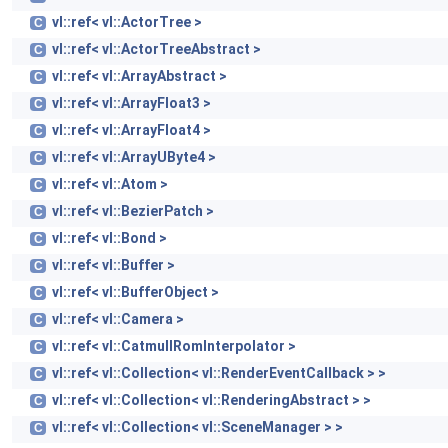
vl::ref< vl::ActorTree >
C
vl::ref< vl::ActorTreeAbstract >
C
vl::ref< vl::ArrayAbstract >
C
vl::ref< vl::ArrayFloat3 >
C
vl::ref< vl::ArrayFloat4 >
C
vl::ref< vl::ArrayUByte4 >
C
vl::ref< vl::Atom >
C
vl::ref< vl::BezierPatch >
C
vl::ref< vl::Bond >
C
vl::ref< vl::Buffer >
C
vl::ref< vl::BufferObject >
C
vl::ref< vl::Camera >
C
vl::ref< vl::CatmullRomInterpolator >
C
vl::ref< vl::Collection< vl::RenderEventCallback > >
C
vl::ref< vl::Collection< vl::RenderingAbstract > >
C
vl::ref< vl::Collection< vl::SceneManager > >
C