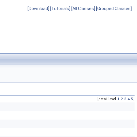
[Download]
[Tutorials]
[All Classes]
[Grouped Classes]
[detail level
1
2
3
4
5
]