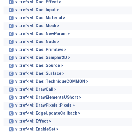
vl::ref< vl::Dae::Effect >
C
vl::ref< vl::Dae::Input >
C
vl::ref< vl::Dae::Material >
C
vl::ref< vl::Dae::Mesh >
C
vl::ref< vl::Dae::NewParam >
C
vl::ref< vl::Dae::Node >
C
vl::ref< vl::Dae::Primitive >
C
vl::ref< vl::Dae::Sampler2D >
C
vl::ref< vl::Dae::Source >
C
vl::ref< vl::Dae::Surface >
C
vl::ref< vl::Dae::TechniqueCOMMON >
C
vl::ref< vl::DrawCall >
C
vl::ref< vl::DrawElementsUShort >
C
vl::ref< vl::DrawPixels::Pixels >
C
vl::ref< vl::EdgeUpdateCallback >
C
vl::ref< vl::Effect >
C
vl::ref< vl::EnableSet >
C