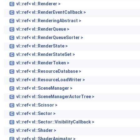
vl::ref< vl::Renderer >
C
vl::ref< vl::RenderEventCallback >
C
vl::ref< vl::RenderingAbstract >
C
vl::ref< vl::RenderQueue >
C
vl::ref< vl::RenderQueueSorter >
C
vl::ref< vl::RenderState >
C
vl::ref< vl::RenderStateSet >
C
vl::ref< vl::RenderToken >
C
vl::ref< vl::ResourceDatabase >
C
vl::ref< vl::ResourceLoadWriter >
C
vl::ref< vl::SceneManager >
C
vl::ref< vl::SceneManagerActorTree >
C
vl::ref< vl::Scissor >
C
vl::ref< vl::Sector >
C
vl::ref< vl::Sector::VisibilityCallback >
C
vl::ref< vl::Shader >
C
vl::ref< vl::ShaderAnimator >
C