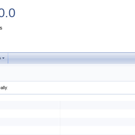
0.0
s
s
+
ally: